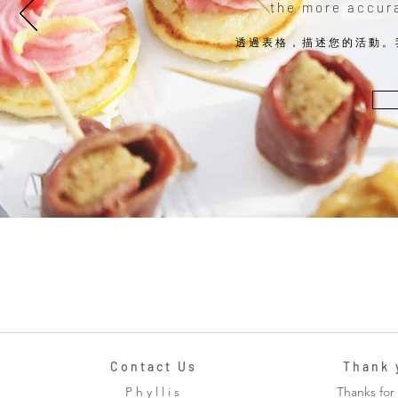
the more accura
透過表格，描述您的活動。
C o n t a c t U s
T h a n k y
P h y l l i s​
Thanks for 