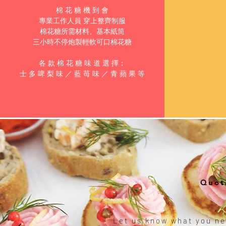
棉 花 糖 機 到 會
專業工作人員
穿上整齊制服
棉花糖所需材料、基本紙筒
三小時不停炮製輕軟可口棉花糖
各 款 棉 花 糖 味 道 選 擇：
士 多 啤 梨 味 ／ 藍 苺 味 ／ 青 蘋 果 等
Quot
Let us know what you ne