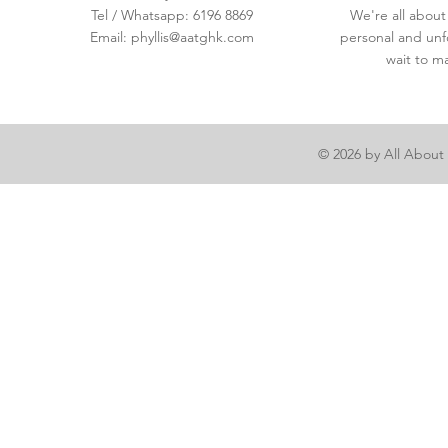
Tel / Whatsapp: 6196 8869
We're all about
Email:
phyllis@aatghk.com
personal and unf
wait to m
© 2026 by All About 