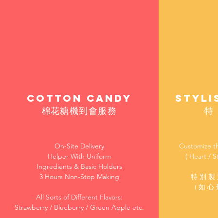
cotton candy
Styli
棉
花糖機到會服務
特
On-Site Delivery
Customize t
Helper With Uniform
( Heart / S
Ingredients & Basic Holders
3 Hours Non-Stop Making
特 別 製 
( 如 心 
All Sorts of Different Flavors:
Strawberry / Blueberry / Green Apple etc.