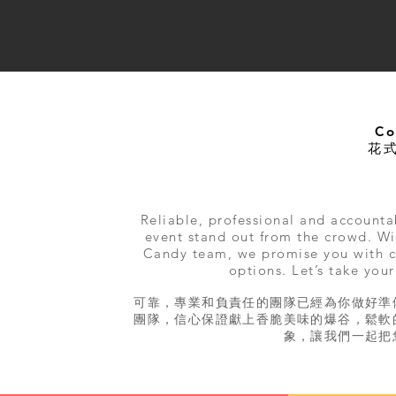
Co
花式
Reliable, professional and account
event stand out from the crowd. W
Candy team, we promise you with cr
options. Let’s take you
可靠，專業和負責任的團隊已經為你做好準
團隊，信心保證獻上香脆美味的爆谷，鬆軟
象，讓我們一起把